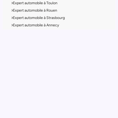
Expert automobile à Toulon
Expert automobile à Rouen
Expert automobile à Strasbourg
Expert automobile à Annecy
Expert automobile à Dijon
Expert automobile
Accueil
Avocat automobile
Litiges courants
Conseils pratiques
À propos
Contact
Sous page
Vices cachés
Mauvaises réparations
Refus d'indemnisation assurance